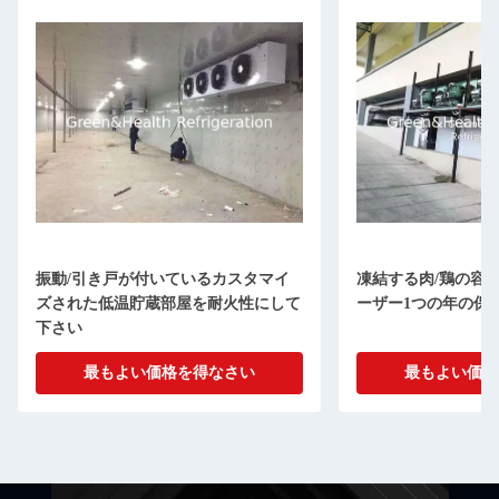
振動/引き戸が付いているカスタマイ
凍結する肉/鶏の容
ズされた低温貯蔵部屋を耐火性にして
ーザー1つの年の保
下さい
最もよい価格を得なさい
最もよい価格