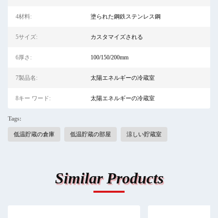
4材料:
塗られた鋼鉄ステンレス鋼
5サイズ:
カスタマイズされる
6厚さ:
100/150/200mm
7製品名:
太陽エネルギーの冷蔵室
8キー ワード:
太陽エネルギーの冷蔵室
Tags:
低温貯蔵の倉庫
低温貯蔵の部屋
涼しい貯蔵室
Similar Products