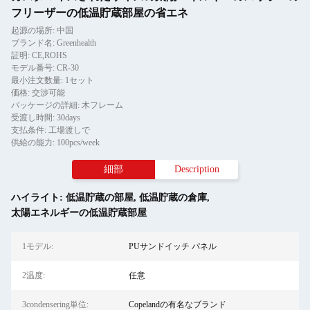
フリーザーの低温貯蔵部屋の省エネ
起源の場所: 中国
ブランド名: Greenhealth
証明: CE,ROHS
モデル番号: CR-30
最小注文数量: 1セット
価格: 交渉可能
パッケージの詳細: 木フレーム
受渡し時間: 30days
支払条件: 工場渡しで
供給の能力: 100pcs/week
細部
Description
ハイライト:
低温貯蔵の部屋
,
低温貯蔵の倉庫
,
太陽エネルギーの低温貯蔵部屋
1モデル:
PUサンドイッチ パネル
2温度:
任意
3condensering単位:
Copelandの有名なブランド