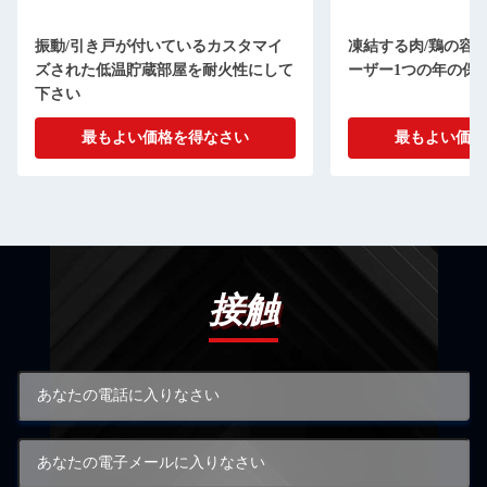
振動/引き戸が付いているカスタマイ
凍結する肉/鶏の容
ズされた低温貯蔵部屋を耐火性にして
ーザー1つの年の保
下さい
最もよい価格を得なさい
最もよい価格
送信
接触