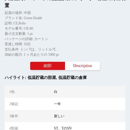
置
起源の場所: 中国
ブランド名: Green Health
証明: CE,Rohs
モデル番号: CR-60
最小注文数量: 1 pc
パッケージの詳細: カートン
受渡し時間: 10日
支払条件: トン/ Tは、リットル/℃
供給の能力: 1 ヶ月あたりの 1000 pc
細部
Description
ハイライト:
低温貯蔵の部屋
,
低温貯蔵の倉庫
1色:
白
2保証:
一年
3条件:
新しい
4気候:
ST、TのSN