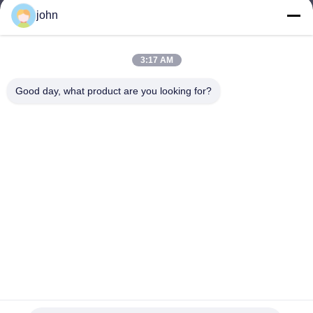
john
lvdi11@greencooker.com
電子メール
3:17 AM
Good day, what product are you looking for?
0086-153-7406-6785
電話
Guangdong Green&Health Intelligence Cold
Chain Technology Co.,LTD