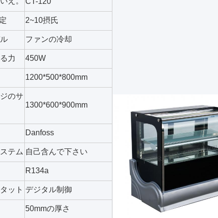
いえ。
CT-120
設定
2~10摂氏
ル
ファンの冷却
る力
450W
1200*500*800mm
ジのサ
1300*600*900mm
Danfoss
ステム
自己含んで下さい
R134a
タット
デジタル制御
50mmの厚さ