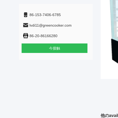
86-153-7406-6785
lvdi11@greencooker.com
86-20-86166280
今接触
他のavai