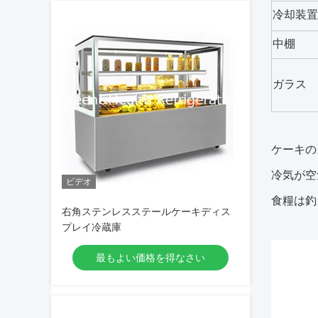
冷却装置
中棚
ガラス
ケーキの
冷気が空
ビデオ
食糧は釣
右角ステンレスステールケーキディス
プレイ冷蔵庫
最もよい価格を得なさい