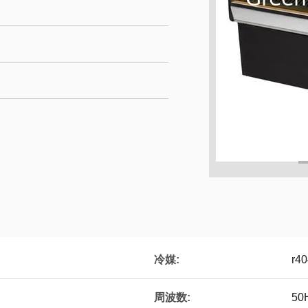
冷媒:
r4
周波数:
50