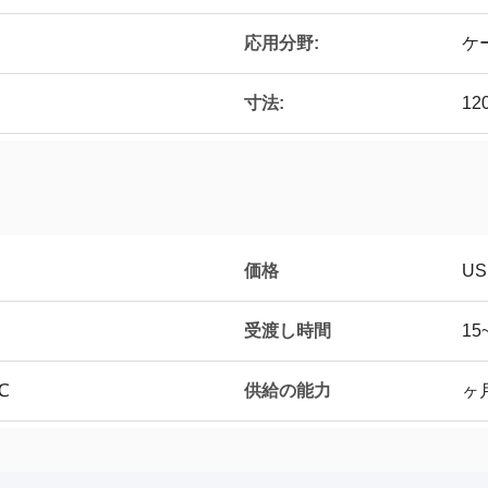
応用分野:
ケ
寸法:
12
価格
US
受渡し時間
15
供給の能力
℃
ヶ月