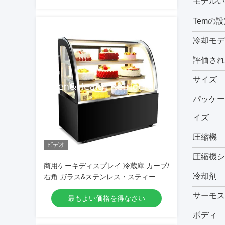
モデルい
Temの
冷却モデ
評価され
サイズ
パッケー
イズ
圧縮機
ビデオ
圧縮機シ
商用ケーキディスプレイ 冷蔵庫 カーブ/
冷却剤
右角 ガラス&ステンレス・スティール
設計 多層棚
サーモス
最もよい価格を得なさい
ボディ