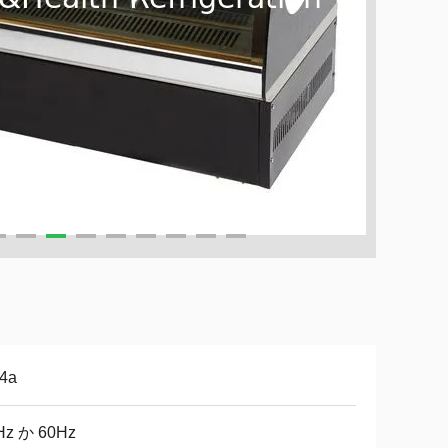
04a
Hz か 60Hz