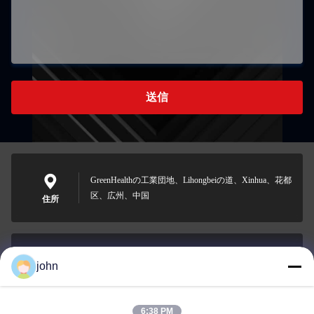
送信
GreenHealthの工業団地、Lihongbeiの道、Xinhua、花都
区、広州、中国
住所
john
lvdi11@greencooker.com
電子メール
6:38 PM