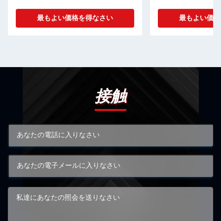
最もよい価格を得なさい
最もよい価格
接触