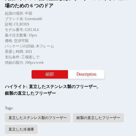
場のための 6 つのドア
起源の場所: 中国
ブランド名: Greenhealth
証明: CE,ROHS
モデル番号: GH1.6L6
最小注文数量: 10pcs
価格: 交渉可能
パッケージの詳細: 木フレーム
受渡し時間: 30日
支払条件: 工場渡しで
供給の能力: 100pcs/week
細部
Description
ハイライト:
直立したステンレス製のフリーザー
,
銀製の直立したフリーザー
Tags:
直立したステンレス製のフリーザー
銀製の直立したフリーザー
直立した冷凍庫